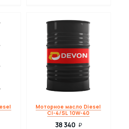
esel
Моторное масло Diesel
CI-4/SL 10W-40
38 340
₽