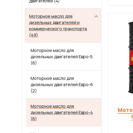
двигателей
(4)
Гидравлическое масло HLP 46
ПАСТЫ
Гидравлическое масло HVLP 32
(1)
Моторное масло для
(1)
дизельных двигателей и
МАТЕРИАЛЫ ДЛЯ ПИЩЕВОЙ ПРОМЫШЛЕННОСТИ С ДОПУСКОМ NSF
Гидравлическое масло HLP 32
коммерческого транспорта
(1)
(49)
МАСЛА
Моторное масло для
дизельных двигателей Евро-5
(6)
Моторное масло для
дизельных двигателей Евро-6
(2)
Моторное масло для
Мото
дизельных двигателей Евро-4
(6)