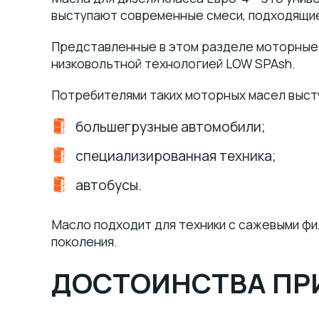
Многоцелевые смазки по ГОСТу
выступают современные смеси, подходящие 
и ТУ
(9)
Представленные в этом разделе моторные 
Литиевые смазки
(8)
низковольтной технологией LOW SPAsh.
Потребителями таких моторных масел выст
Многоцелевые смазки
Литиевые смазки с EP
(4)
присадками
(3)
большегрузные автомобили;
Индустриальные смазки
(5)
специализированная техника;
Технологические смазки
(6)
автобусы.
Железнодорожные смазки
(2)
Масло подходит для техники с сажевыми ф
поколения.
Канатные смазки
(9)
ДОСТОИНСТВА ПР
Силиконовые смазки
(3)
Антифрикционные смазки
(1)