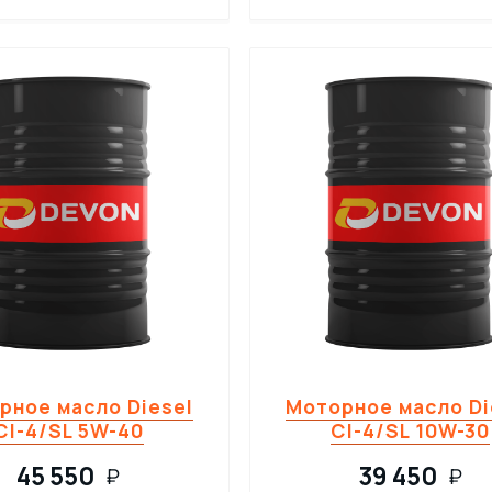
рное масло Diesel
Моторное масло Di
CI-4/SL 5W-40
CI-4/SL 10W-30
45 550
39 450
₽
₽