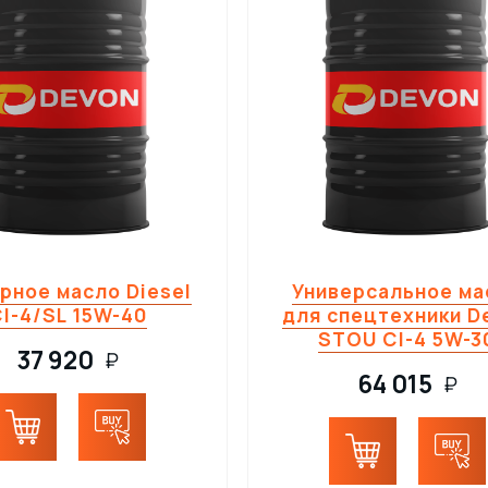
рное масло Diesel
Универсальное ма
I-4/SL 15W-40
для спецтехники D
STOU CI-4 5W-3
37 920
₽
64 015
₽