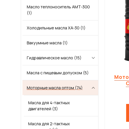
Масло теплоноситель АМТ-300
(1)
ПРОКАТНЫЕ МАСЛА
МНОГОЦЕЛЕВЫЕ СМАЗКИ
Холодильные масла ХА-30
(1)
ОСЕВЫЕ МАСЛА
ИНДУСТРИАЛЬНЫЕ СМАЗКИ
Вакуумные масла
(1)
МОТОРНОЕ МАСЛО ДЛЯ СУДОВЫХ ДВИГАТЕЛЕЙ
ТЕХНОЛОГИЧЕСКИЕ СМАЗКИ
Гидравлическое масло
(15)
МАСЛА ДЛЯ НАПРАВЛЯЮЩИХ СКОЛЬЖЕНИЯ
ЖЕЛЕЗНОДОРОЖНЫЕ СМАЗКИ
Масла с пищевым допуском
Масло гидравлическое ВМГЗ
(5)
(1)
КОМПРЕССОРНОЕ МАСЛО
КАНАТНЫЕ СМАЗКИ
Мото
C
Моторные масла оптом
Масло гидравлическое МГЕ
(74)
(1)
ТУРБИННЫЕ МАСЛА
СИЛИКОНОВЫЕ СМАЗКИ
Гидравлическое масло HVLP
Масла для 4-тактных
(5)
СПЕЦИАЛЬНЫЕ МАСЛА
АНТИФРИКЦИОННЫЕ СМАЗКИ
двигателей
(3)
Гидравлическое масло HLP
Гидравлическое масло HVLP
(4)
МАСЛА ОБЩЕГО НАЗНАЧЕНИЯ (БАЗОВЫЕ)
ОЧИСТИТЕЛИ
Масла для 2-тактных
46
(1)