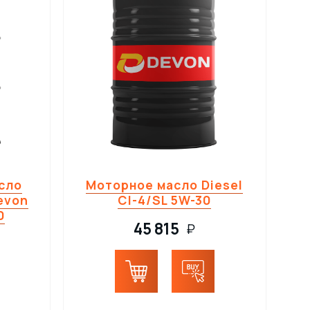
сло
Моторное масло Diesel
evon
CI-4/SL 5W-30
0
45 815
₽