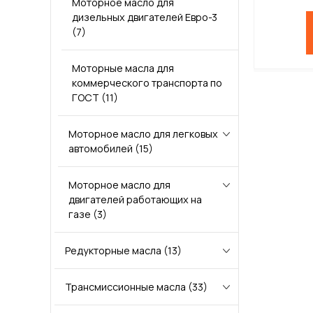
Моторное масло для
дизельных двигателей Евро-3
(7)
Моторные масла для
коммерческого транспорта по
ГОСТ
(11)
Моторное масло для легковых
автомобилей
(15)
Моторное масло для
Моторное масло SG/CD Девон
двигателей работающих на
Classic
(1)
газе
(3)
Моторное масло SL/CF Девон
Редукторные масла
Sprint
Малозольное моторное масло
(1)
(13)
для газовых двигателей
(2)
Трансмиссионные масла
Редукторное масло CLP
Моторное масло A5 B5
(2)
(8)
(33)
Синтетическое малозольное