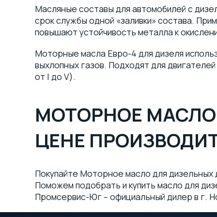
Масляные составы для автомобилей с дизе
срок службы одной «заливки» состава. При
Очистители
(4)
повышают устойчивость металла к окислен
Пасты
(8)
Моторные масла Евро-4 для дизеля исполь
выхлопных газов. Подходят для двигателей 
Материалы для пищевой
от I до V).
промышленности с допуском
NSF
(23)
МОТОРНОЕ МАСЛО 
Масла
(3)
ЦЕНЕ ПРОИЗВОДИ
Покупайте Моторное масло для дизельных д
Поможем подобрать и купить масло для диз
Промсервис-Юг – официальный дилер в г. 