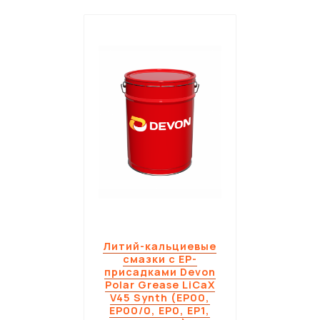
Литий-кальциевые
смазки с EP-
присадками Devon
Polar Grease LiCaX
V45 Synth (EP00,
EP00/0, EP0, EP1,