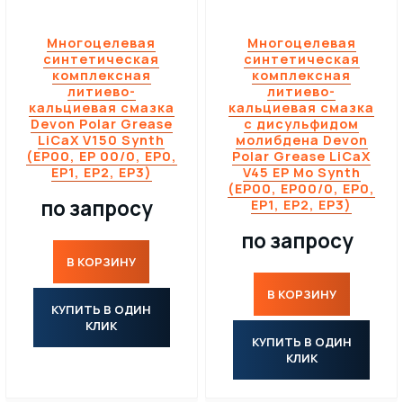
Многоцелевая
Многоцелевая
синтетическая
синтетическая
комплексная
комплексная
литиево-
литиево-
кальциевая смазка
кальциевая смазка
Devon Polar Grease
с дисульфидом
LiCaX V150 Synth
молибдена Devon
(EP00, EP 00/0, EP0,
Polar Grease LiCaX
EP1, EP2, EP3)
V45 EP Мо Synth
(EP00, EP00/0, EP0,
по запросу
EP1, EP2, EP3)
по запросу
В КОРЗИНУ
В КОРЗИНУ
КУПИТЬ В ОДИН
КЛИК
КУПИТЬ В ОДИН
КЛИК