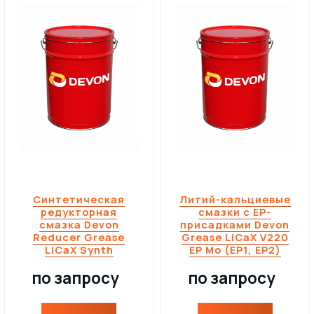
ПРОКАТНЫЕ МАСЛА
МНОГОЦЕЛЕВЫЕ СМАЗКИ
ОСЕВЫЕ МАСЛА
ИНДУСТРИАЛЬНЫЕ СМАЗКИ
ТЕХНОЛОГИЧЕСКИЕ СМАЗКИ
МОТОРНОЕ МАСЛО ДЛЯ СУДОВЫХ ДВИГАТЕЛЕЙ
МАСЛА ДЛЯ НАПРАВЛЯЮЩИХ СКОЛЬЖЕНИЯ
ЖЕЛЕЗНОДОРОЖНЫЕ СМАЗКИ
КОМПРЕССОРНОЕ МАСЛО
КАНАТНЫЕ СМАЗКИ
Синтетическая
Литий-кальциевые
редукторная
смазки с EP-
ТУРБИННЫЕ МАСЛА
СИЛИКОНОВЫЕ СМАЗКИ
смазка Devon
присадками Devon
Reducer Grease
Grease LiCaX V220
LiCaX Synth
EP Mo (EP1, EP2)
СПЕЦИАЛЬНЫЕ МАСЛА
АНТИФРИКЦИОННЫЕ СМАЗКИ
по запросу
по запросу
МАСЛА ОБЩЕГО НАЗНАЧЕНИЯ (БАЗОВЫЕ)
ОЧИСТИТЕЛИ