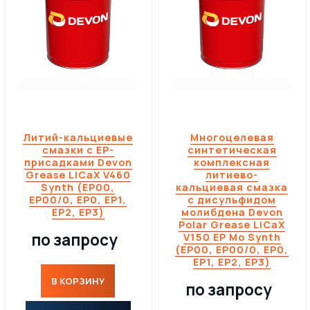
Литий-кальциевые
Многоцелевая
смазки с EP-
синтетическая
присадками Devon
комплексная
Grease LiCaX V460
литиево-
Synth (EP00,
кальциевая смазка
EP00/0, EP0, EP1,
с дисульфидом
EP2, EP3)
молибдена Devon
Polar Grease LiCaX
по запросу
V150 EP Мо Synth
(EP00, EP00/0, EP0,
EP1, EP2, EP3)
В КОРЗИНУ
по запросу