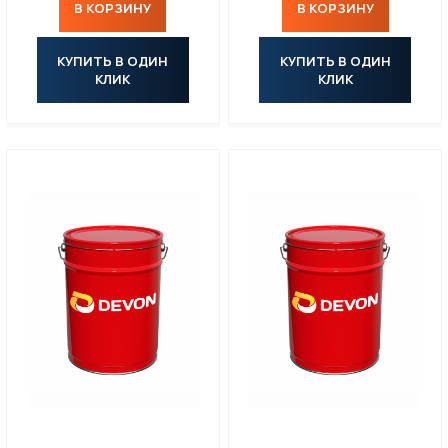
В КОРЗИНУ
В КОРЗИНУ
ПАСТЫ
КУПИТЬ В ОДИН
КУПИТЬ В ОДИН
КЛИК
КЛИК
МАТЕРИАЛЫ ДЛЯ ПИЩЕВОЙ ПРОМЫШЛЕННОСТИ С ДОПУСКОМ NSF
МАСЛА