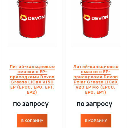
Литий-кальциевые
Литий-кальциевые
смазки с EP-
смазки с EP-
присадками Devon
присадками Devon
Grease LiCaX V150
Polar Grease LiCaX
EP (EP00, EP0, EP1,
V20 EP Mo (EP00,
EP2)
EP0, EP1)
по запросу
по запросу
В КОРЗИНУ
В КОРЗИНУ